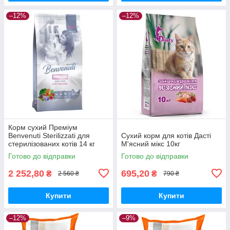
–12%
–12%
Корм сухий Преміум
Benvenuti Sterilizzati для
Сухий корм для котів Дасті
стерилізованих котів 14 кг
М'ясний мікс 10кг
Готово до відправки
Готово до відправки
2 252,80
695,20
₴
₴
2 560 ₴
790 ₴
Купити
Купити
–12%
–9%