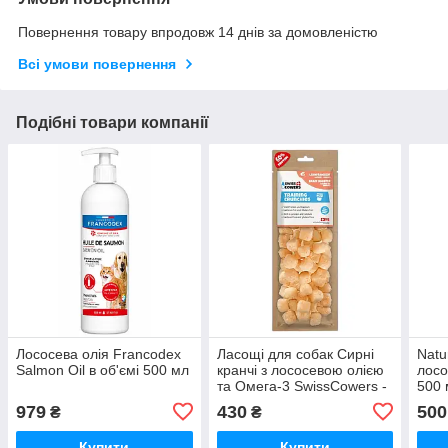
Повернення товару впродовж 14 днів за домовленістю
Всі умови повернення
Подібні товари компанії
Лососева олія Francodex
Ласощі для собак Сирні
Natu
Salmon Oil в об'ємі 500 мл
кранчі з лососевою олією
лосо
та Омега-3 SwissCowers -
500 
Brain Booster
979
430
500
₴
₴
Купити
Купити