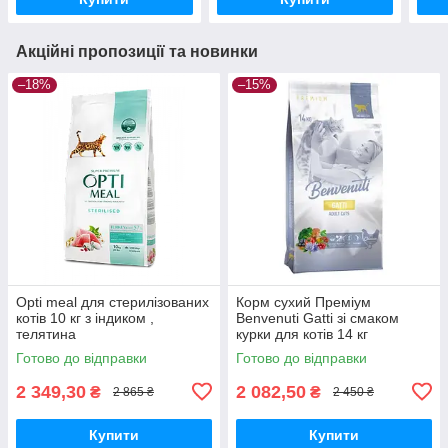
Акційні пропозиції та новинки
–18%
–15%
Opti meal для стерилізованих
Корм сухий Преміум
котів 10 кг з індиком ,
Benvenuti Gatti зі смаком
телятина
курки для котів 14 кг
Готово до відправки
Готово до відправки
2 349,30
2 082,50
₴
₴
2 865 ₴
2 450 ₴
Купити
Купити