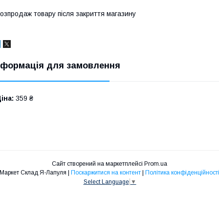
озпродаж товару після закриття магазину
нформація для замовлення
іна:
359 ₴
Сайт створений на маркетплейсі
Prom.ua
Маркет Склад Я-Лапуля |
Поскаржитися на контент
|
Політика конфіденційност
Select Language
▼