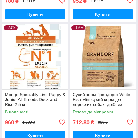
780
952
₴
₴
1 000 ₴
1 190 ₴
Купити
Купити
–20%
–19%
Monge Speciality Line Puppy &
Сухий корм Грендорф White
Junior All Breeds Duck and
Fish Mini сухий корм для
Rice 2.5 кг
дорослих собак, дрібних
порід 1 кг
В наявності
Готово до відправки
960
712,80
₴
₴
1 200 ₴
880 ₴
Купити
Купити