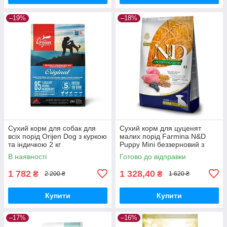
–19%
–18%
Сухий корм для собак для
Сухий корм для цуценят
всіх порід Orijen Dog з куркою
малих порід Farmina N&D
та індичкою 2 кг
Puppy Mini беззерновий з
ягням, гарбузом і чорницею
В наявності
Готово до відправки
2.5кг
1 782
1 328,40
₴
₴
2 200 ₴
1 620 ₴
Купити
Купити
–17%
–16%