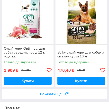
Сухий корм Opti meal для
собак середніх порід 12 кг
Spiky сухий корм для собак зі
індичка
смаком курки 10 кг
Готово до відправки
Готово до відправки
1 909
470,40
₴
₴
2 300 ₴
560 ₴
Купити
Купити
Показати ще
Про нас