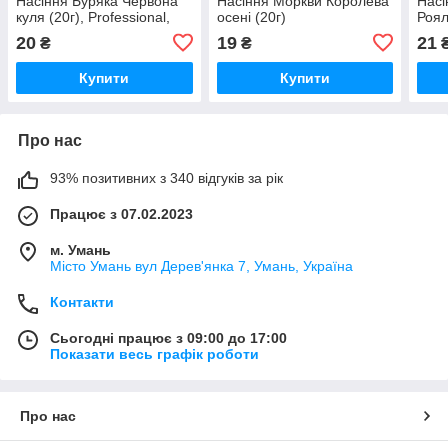
Насіння Буряка Червона
Насіння Моркви Королева
Насі
куля (20г), Professional,
осені (20г)
Роял
20
19
21
₴
₴
Купити
Купити
Про нас
93% позитивних з 340 відгуків за рік
Працює з 07.02.2023
м. Умань
Місто Умань вул Дерев'янка 7, Умань, Україна
Контакти
Сьогодні працює з 09:00 до 17:00
Показати весь графік роботи
Про нас