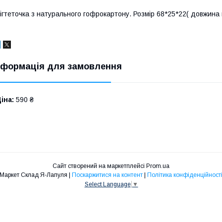
ігтеточка з натурального гофрокартону. Розмір 68*25*22( довжина
нформація для замовлення
іна:
590 ₴
Сайт створений на маркетплейсі
Prom.ua
Маркет Склад Я-Лапуля |
Поскаржитися на контент
|
Політика конфіденційност
Select Language
▼