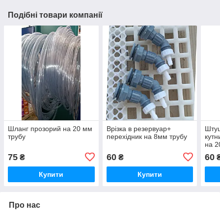
Подібні товари компанії
Шланг прозорий на 20 мм
Врізка в резервуар+
Штуц
трубу
перехідник на 8мм трубу
кутн
на 2
75
60
60
₴
₴
Купити
Купити
Про нас