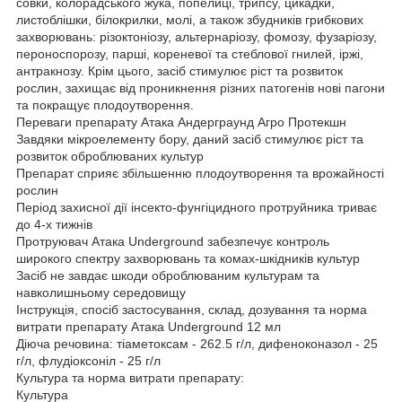
совки, колорадського жука, попелиці, трипсу, цикадки,
листоблішки, білокрилки, молі, а також збудників грибкових
захворювань: різоктоніозу, альтернаріозу, фомозу, фузаріозу,
пероноспорозу, парші, кореневої та стеблової гнилей, іржі,
антракнозу. Крім цього, засіб стимулює ріст та розвиток
рослин, захищає від проникнення різних патогенів нові пагони
та покращує плодоутворення.
Переваги препарату Атака Андерграунд Агро Протекшн
Завдяки мікроелементу бору, даний засіб стимулює ріст та
розвиток оброблюваних культур
Препарат сприяє збільшенню плодоутворення та врожайності
рослин
Період захисної дії інсекто-фунгіцидного протруйника триває
до 4-х тижнів
Протруювач Атака Underground забезпечує контроль
широкого спектру захворювань та комах-шкідників культур
Засіб не завдає шкоди оброблюваним культурам та
навколишньому середовищу
Інструкція, спосіб застосування, склад, дозування та норма
витрати препарату Атака Underground 12 мл
Діюча речовина: тіаметоксам - 262.5 г/л, дифеноконазол - 25
г/л, флудіоксоніл - 25 г/л
Культура та норма витрати препарату:
Культура