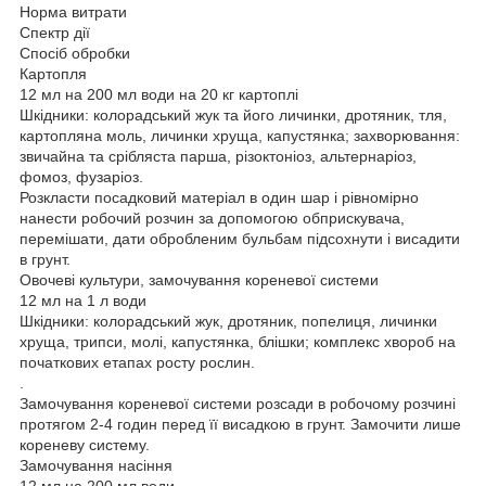
Норма витрати
Спектр дії
Спосіб обробки
Картопля
12 мл на 200 мл води на 20 кг картоплі
Шкідники: колорадський жук та його личинки, дротяник, тля,
картопляна моль, личинки хруща, капустянка; захворювання:
звичайна та срібляста парша, різоктоніоз, альтернаріоз,
фомоз, фузаріоз.
Розкласти посадковий матеріал в один шар і рівномірно
нанести робочий розчин за допомогою обприскувача,
перемішати, дати обробленим бульбам підсохнути і висадити
в грунт.
Овочеві культури, замочування кореневої системи
12 мл на 1 л води
Шкідники: колорадський жук, дротяник, попелиця, личинки
хруща, трипси, молі, капустянка, блішки; комплекс хвороб на
початкових етапах росту рослин.
.
Замочування кореневої системи розсади в робочому розчині
протягом 2-4 годин перед її висадкою в грунт. Замочити лише
кореневу систему.
Замочування насіння
12 мл на 200 мл води