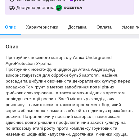
Доступна доставка
Опис
Характеристики
Доставка
Оплата
Умови п
Опис
Протруйник посівного матеріалу Атака Underground
AgroProtection Україна
Протруйник інсекто-фунгіцидної дії Атака Андеграунд
використовується для обробки бульб картоплі, насіння,
розсади та цибулин овочевих та декоративних культур перед
висадкою їх у грунт, з метою запобігання появі різних
грибкових захворювань, а також комах-шкідників протягом
періоду вегетації рослин. Засіб містить у складі діючу
речовину - тіаметоксам, а також мікроелемент бор, який
сприяє збільшенню кількості зав'язей та підвищує врожайність
рослин. Потрапляючи у посівний матеріал, тіаметоксам
здійснює довготривалий профілактичний захист культур на
початковому етапі росту проти комплексу грунтових та
наземних шкідників: капустянки, дротяника, личинки хруща,