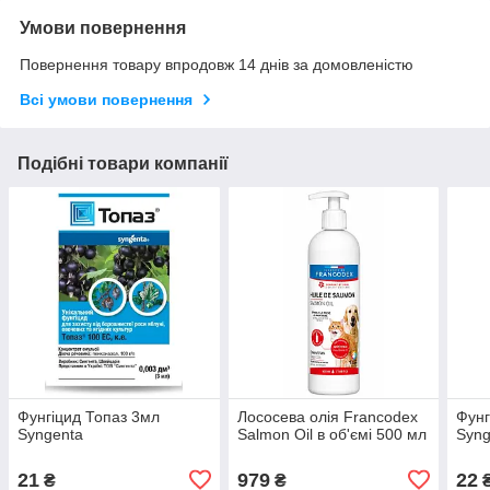
Умови повернення
Повернення товару впродовж 14 днів за домовленістю
Всі умови повернення
Подібні товари компанії
Фунгіцид Топаз 3мл
Лососева олія Francodex
Фунг
Syngenta
Salmon Oil в об'ємі 500 мл
Syng
21
979
22
₴
₴