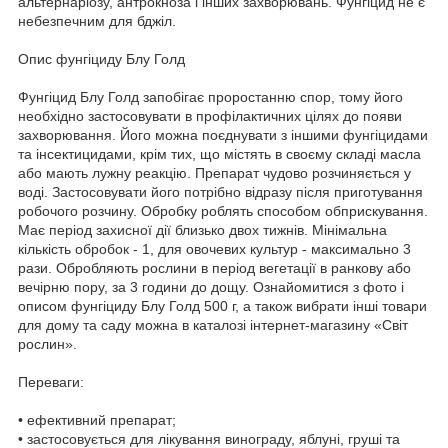
альтернаріозу, антрокноза і інших захворювань. Фунгіцид не є
небезпечним для бджіл.
Опис фунгіциду Блу Голд
Фунгіцид Блу Голд запобігає проростанню спор, тому його
необхідно застосовувати в профілактичних цілях до появи
захворювання. Його можна поєднувати з іншими фунгіцидами
та інсектицидами, крім тих, що містять в своєму складі масла
або мають лужну реакцію. Препарат чудово розчиняється у
воді. Застосовувати його потрібно відразу після приготування
робочого розчину. Обробку роблять способом обприскування.
Має період захисної дії близько двох тижнів. Мінімальна
кількість обробок - 1, для овочевих культур - максимально 3
рази. Обробляють рослини в період вегетації в ранкову або
вечірню пору, за 3 години до дощу. Ознайомитися з фото і
описом фунгіциду Блу Голд 500 г, а також вибрати інші товари
для дому та саду можна в каталозі інтернет-магазину «Світ
рослин».
Переваги:
• ефективний препарат;
• застосовується для лікування винограду, яблуні, груші та