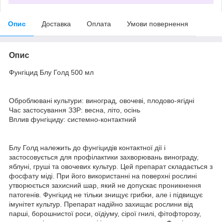
Опис
Доставка
Оплата
Умови повернення
Опис
Фунгіцид Блу Голд 500 мл
Оброблювані культури: виноград, овочеві, плодово-ягідні
Час застосування ЗЗР: весна, літо, осінь
Вплив фунгіциду: системно-контактний
Блу Голд належить до фунгіцидів контактної дії і
застосовується для профілактики захворювань винограду,
яблуні, груші та овочевих культур. Цей препарат складається з
фосфату міді. При його використанні на поверхні рослині
утворюється захисний шар, який не допускає проникнення
патогенів. Фунгіцид не тільки знищує грибки, але і підвищує
імунітет культур. Препарат надійно захищає рослини від
парші, борошнистої роси, оїдіуму, сірої гнилі, фітофторозу,