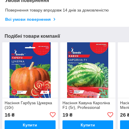
Умови повернення
Повернення товару впродовж 14 днів за домовленістю
Всі умови повернення
Подібні товари компанії
Насіння Гарбуза Цукерка
Насіння Кавуна Каролiна
Насі
(10г)
F1 (5г), Professional
Мелi
16
19
26
₴
₴
Купити
Купити