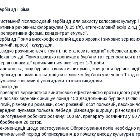
ербіцид Пріма
истемний післясходовий гербіцид для захисту колосових культур і к
ктивна речовина: флорасулам (6,25 г/л), етигексиловий ефір 2,4Д (4
репаративна форма: концентрат емульсії.
ербіцид Прима високоефективний щодо ярових і зимових зернових 
зимий, просо) і кукурудзи.
видко розчиняється в ґрунті, не становить жодної небезпеки для та
еханізм дії: Прима швидко проникає в бур'яни та переноситься в то
ерші ознаки дії проявляються вже через 1-3 доби.
алежно від типу бур'янів і кліматичних умов, знищення бур'янів від
ербіцид не змивається дощем із листям бур'янів уже через 1 год п
умісний з іншими фунгіцидами та інсектицидами.
пектр дії:
 препарат вирізняється винятковою ефективністю проти цілого ряду
 в посівах зернових знищує понад 150 дводольнних бур'янів (включн
іпкий, різновиди ромашки, осня рожевий, осот польовий, пасльон чо
ередня, пупкавка польова, лебеда, різновиди щириця, різновиди гі
риготування робочого розчину: 100 мл. препарату розчинити у 60 
броблення 20 соток.
екомендації щодо застосування: Обприскування полів необхідно п
птимальний період обприскування до початку виходу культури в тр