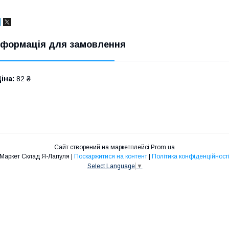
нформація для замовлення
іна:
82 ₴
Сайт створений на маркетплейсі
Prom.ua
Маркет Склад Я-Лапуля |
Поскаржитися на контент
|
Політика конфіденційност
Select Language
▼