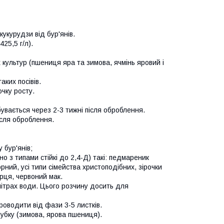
укурудзи від бур'янів.
25,5 г/л).
культур (пшениця яра та зимова, ячмінь яровий і
ких посівів.
чку росту.
бувається через 2-3 тижні після оброблення.
ісля оброблення.
 бур'янів;
о з типами стійкі до 2,4-Д) такі: педмареник
рний, усі типи сімейства христоподібних, зірочки
рця, червоний мак.
літрах води. Цього розчину досить для
роводити від фази 3-5 листків.
убку (зимова, ярова пшениця).