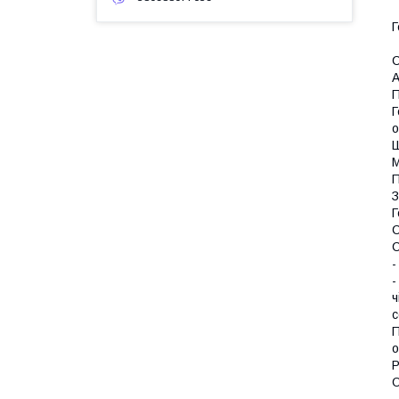
Г
С
А
П
Г
о
Ш
М
П
З
Г
С
С
-
-
ч
с
П
о
Р
О