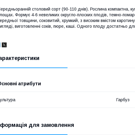
ередньоранній столовий сорт (90-110 днів). Рослина компактна, 
лощах. Формує 4-6 невеликих округло-плоских плодів, темно-помар
ередньої товщини, соковитий, хрумкий, з високим вмістом каротин
игляді, виготовленні соків, пюре, каші. Одного плоду достатньо д
арактеристики
Основні атрибути
ультура
Гарбуз
нформація для замовлення