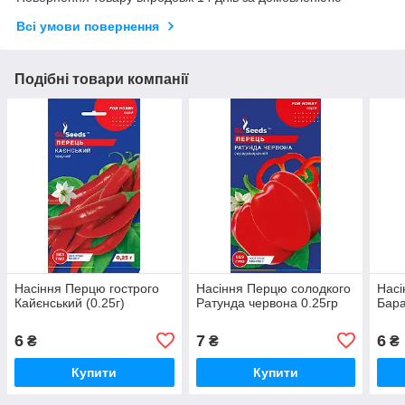
Всі умови повернення
Подібні товари компанії
Насіння Перцю гострого
Насіння Перцю солодкого
Насі
Кайєнський (0.25г)
Ратунда червона 0.25гр
Бара
6
7
6
₴
₴
₴
Купити
Купити