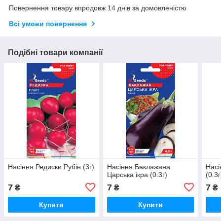
Повернення товару впродовж 14 днів за домовленістю
Всі умови повернення
Подібні товари компанії
Насіння Редиски Рубін (3г)
Насіння Баклажана
Насі
Царська ікра (0.3г)
(0.3г
7
7
7
₴
₴
₴
Купити
Купити