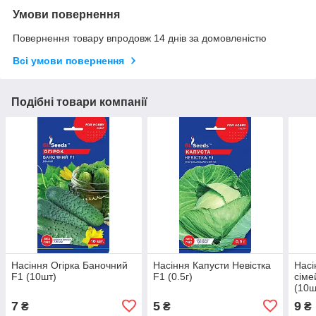
Умови повернення
Повернення товару впродовж 14 днів за домовленістю
Всі умови повернення
Подібні товари компанії
Насіння Огiрка Баночний
Насіння Капусти Невiстка
Насі
F1 (10шт)
F1 (0.5г)
сiме
(10ш
7
5
9
₴
₴
₴