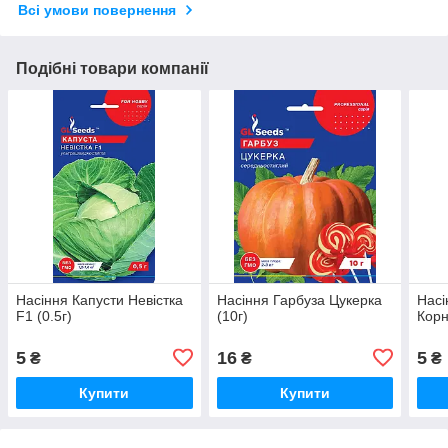
Всі умови повернення
Подібні товари компанії
Насіння Капусти Невiстка
Насіння Гарбуза Цукерка
Насі
F1 (0.5г)
(10г)
Корн
5
16
5
₴
₴
₴
Купити
Купити