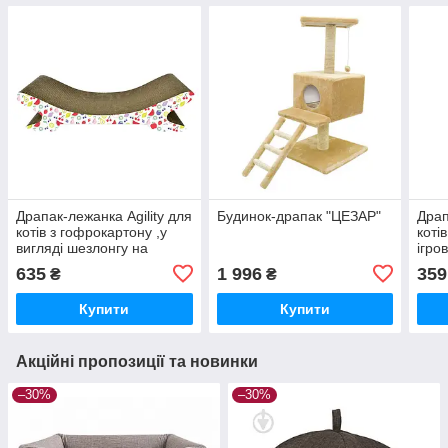
Драпак-лежанка Agility для
Будинок-драпак "ЦЕЗАР"
Драп
котів з гофрокартону ,у
коті
вигляді шезлонгу на
ігро
підставці 67x23x18 см
635
1 996
359
₴
₴
Купити
Купити
Акційні пропозиції та новинки
–30%
–30%