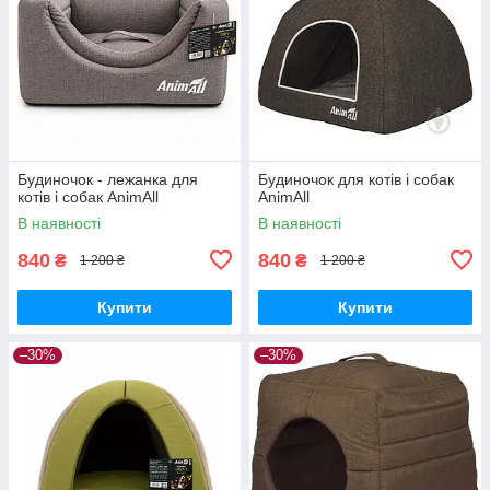
Будиночок - лежанка для
Будиночок для котів і собак
котів і собак AnimAll
AnimAll
В наявності
В наявності
840
840
₴
₴
1 200 ₴
1 200 ₴
Купити
Купити
–30%
–30%