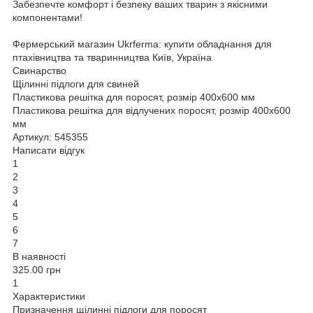
Забезпечте комфорт і безпеку ваших тварин з якісними
компонентами!
Фермерський магазин Ukrferma: купити обладнання для
птахівництва та тваринництва Київ, Україна
Свинарство
Щілинні підлоги для свиней
Пластикова решітка для поросят, розмір 400х600 мм
Пластикова решітка для відлучених поросят, розмір 400х600
мм
Артикул: 545355
Написати відгук
1
2
3
4
5
6
7
В наявності
325.00 грн
1
Характеристики
Призначення щілинні підлоги для поросят