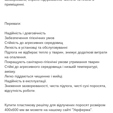
приміщенні.
Переваги:
Надійність і довговічність
Забезпечення гігієнічних умов
Стійкість до агресивних середовищ
Легкість в установці та обслуговуванні
Підлога не відбирає тепло у тварин, знижує додаткові витрати
на опалення.
Покращують санітарно-гігієнічні умови утримання тварин
Стійкі до агресивного середовища і низькій температурі,
аміаку.
Легко піддаються чищенню і мийці.
Надійність в експлуатації.
Зниження захворюваності, чиста підлога, чисті сухі поросята,
відсутність роботи.
Купити пластикову решітку для відлучених поросят розміром
400х600 мм ви можете на нашому сайті "Укрферма".