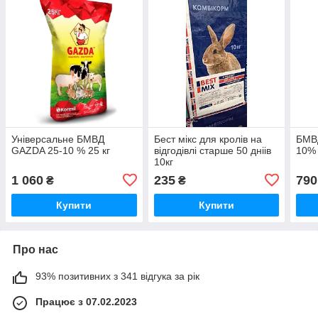
Універсальне БМВД
Бест мікс для кролів на
БМВД
GAZDA 25-10 % 25 кг
відгодівлі старше 50 дніів
10% 
10кг
1 060
235
790
₴
₴
Купити
Купити
Про нас
93% позитивних з 341 відгука за рік
Працює з 07.02.2023